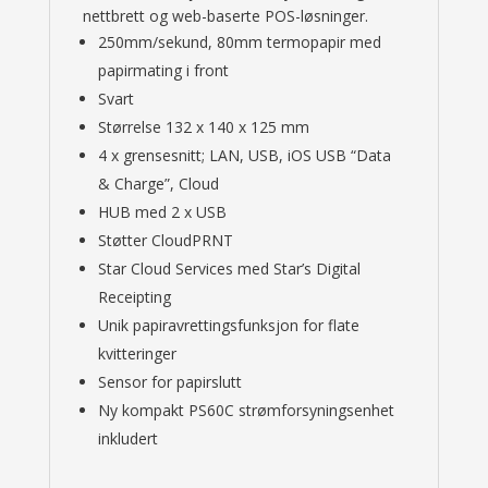
nettbrett og web-baserte POS-løsninger.
250mm/sekund, 80mm termopapir med
papirmating i front
Svart
Størrelse 132 x 140 x 125 mm
4 x grensesnitt; LAN, USB, iOS USB “Data
& Charge”, Cloud
HUB med 2 x USB
Støtter CloudPRNT
Star Cloud Services med Star’s Digital
Receipting
Unik papiravrettingsfunksjon for flate
kvitteringer
Sensor for papirslutt
Ny kompakt PS60C strømforsyningsenhet
inkludert