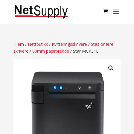
Hjem
/
Nettbutikk
/
Kvitteringsskrivere
/
Stasjonære
skrivere
/
80mm papirbredde
/ Star MCP31L