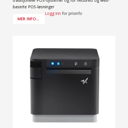
tradisjonelle POS-systemer og for nettbrett og web-
baserte POS-løsninger
Logg inn
for prisinfo
MER INFO...