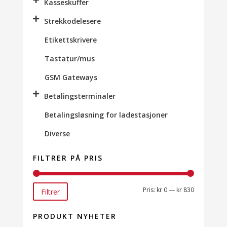
Kasseskuffer
Strekkodelesere
Etikettskrivere
Tastatur/mus
GSM Gateways
Betalingsterminaler
Betalingsløsning for ladestasjoner
Diverse
FILTRER PÅ PRIS
Min.
Makspris
Pris:
kr 0
—
kr 830
Filtrer
pris
PRODUKT NYHETER