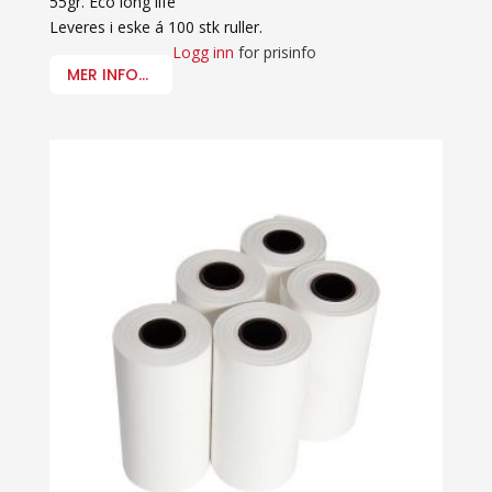
55gr. Eco long life
Leveres i eske á 100 stk ruller.
Logg inn
for prisinfo
MER INFO...