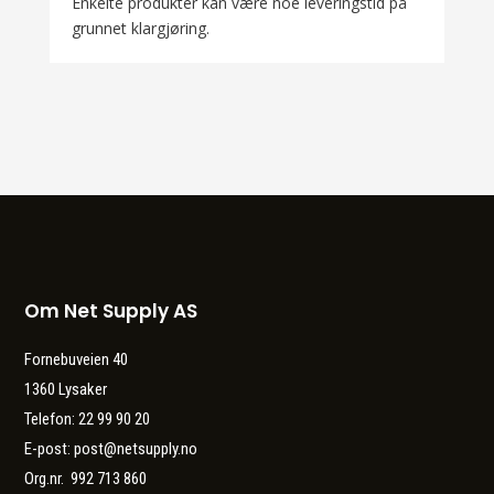
Enkelte produkter kan være noe leveringstid på
grunnet klargjøring.
Om Net Supply AS
Fornebuveien 40
1360 Lysaker
Telefon: 22 99 90 20
E-post: post@netsupply.no
Org.nr. 992 713 860