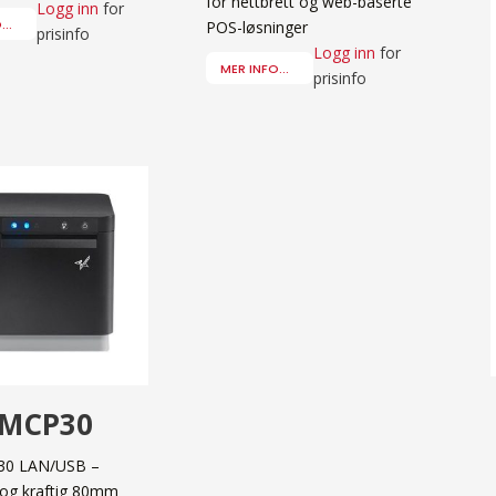
for nettbrett og web-baserte
Logg inn
for
..
POS-løsninger
prisinfo
Logg inn
for
MER INFO...
prisinfo
 MCP30
30 LAN/USB –
og kraftig 80mm