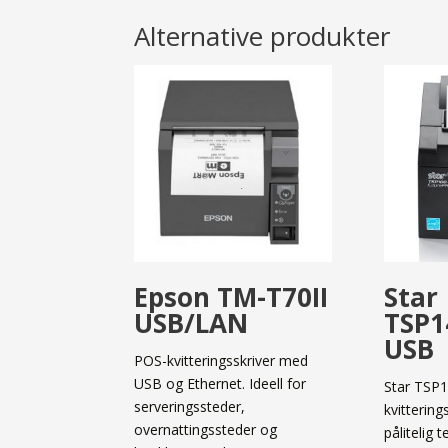
Alternative produkter
Epson TM-T70II
Star
USB/LAN
TSP1
USB
POS-kvitteringsskriver med
USB og Ethernet. Ideell for
Star TSP
serveringssteder,
kvitterin
overnattingssteder og
pålitelig t