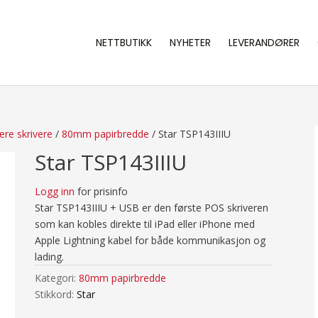
NETTBUTIKK
NYHETER
LEVERANDØRER
re skrivere
/
80mm papirbredde
/ Star TSP143IIIU
Star TSP143IIIU
Logg inn
for prisinfo
Star TSP143IIIU + USB er den første POS skriveren
som kan kobles direkte til iPad eller iPhone med
Apple Lightning kabel for både kommunikasjon og
lading.
Kategori:
80mm papirbredde
Stikkord:
Star