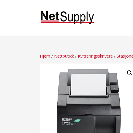
Hjem
/
Nettbutikk
/
Kvitteringsskrivere
/
Stasjonæ