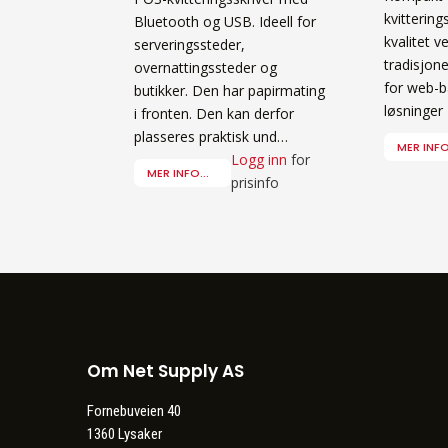
kvitterin
Bluetooth og USB. Ideell for
kvalitet v
serveringssteder,
tradisjon
overnattingssteder og
for web-b
butikker. Den har papirmating
løsninger
i fronten. Den kan derfor
plasseres praktisk und…
MER INFO.
Logg inn
for
MER INFO...
prisinfo
Om Net Supply AS
Fornebuveien 40
1360 Lysaker