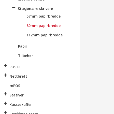
Stasjonære skrivere
57mm papirbredde
80mm papirbredde
112mm papirbredde
Papir
Tilbehør
POS PC
Nettbrett
mPOS
Stativer
Kasseskuffer
Strekkodelesere