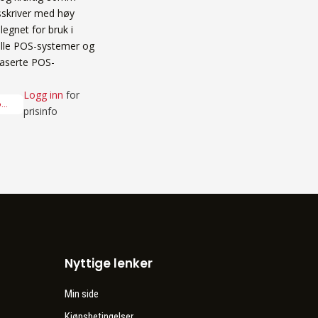
gsskriver med høy
elegnet for bruk i
elle POS-systemer og
aserte POS-
Logg inn
for
..
prisinfo
Nyttige lenker
Min side
Kjøpsbetingelser