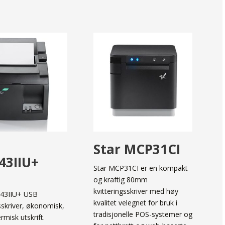
Star MCP31CI
43IIU+
Star MCP31CI er en kompakt
og kraftig 80mm
kvitteringsskriver med høy
143IIU+ USB
kvalitet velegnet for bruk i
gsskriver, økonomisk,
tradisjonelle POS-systemer og
ermisk utskrift.