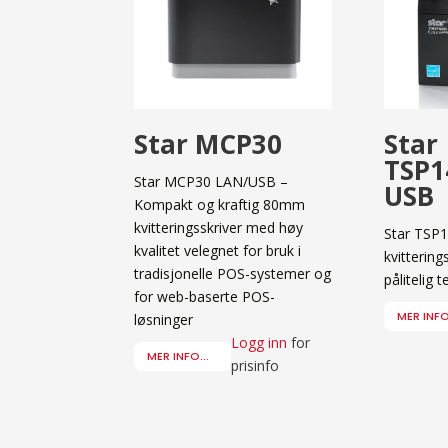
Star MCP30
Star
TSP1
Star MCP30 LAN/USB –
USB
Kompakt og kraftig 80mm
kvitteringsskriver med høy
Star TSP
kvalitet velegnet for bruk i
kvitterin
tradisjonelle POS-systemer og
pålitelig t
for web-baserte POS-
MER INFO.
løsninger
Logg inn
for
MER INFO...
prisinfo