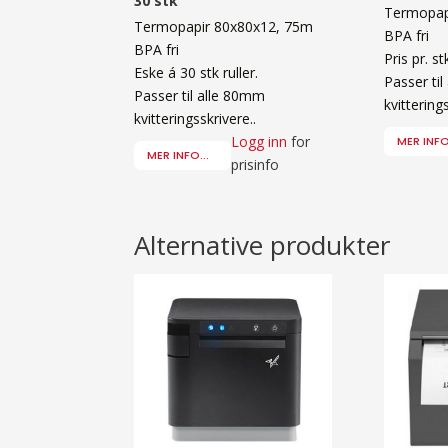
30 stk
Termopap
Termopapir 80x80x12, 75m
BPA fri
BPA fri
Pris pr. st
Eske á 30 stk ruller.
Passer ti
Passer til alle 80mm
kvittering
kvitteringsskrivere..
Logg inn
for
MER INFO.
MER INFO...
prisinfo
Alternative produkter