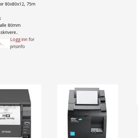
ir 80x80x12, 75m
k
l alle 80mm
sskrivere..
Logg inn
for
..
prisinfo