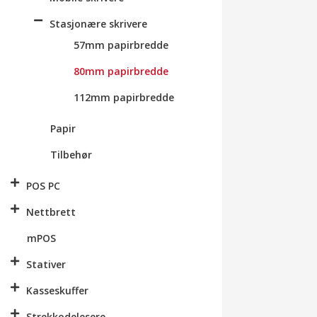
Stasjonære skrivere
57mm papirbredde
80mm papirbredde
112mm papirbredde
Papir
Tilbehør
POS PC
Nettbrett
mPOS
Stativer
Kasseskuffer
Strekkodelesere