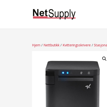
Hjem
/
Nettbutikk
/
Kvitteringsskrivere
/
Stasjonæ