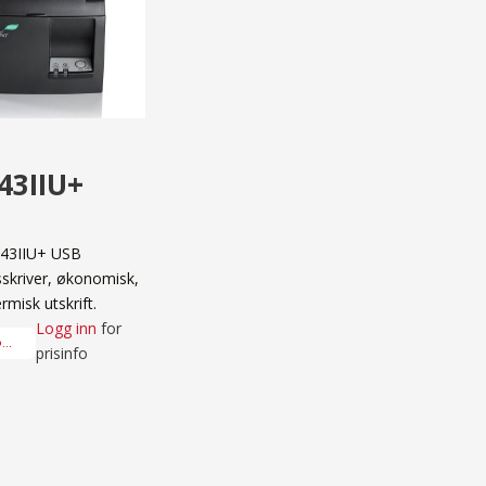
43IIU+
143IIU+ USB
gsskriver, økonomisk,
ermisk utskrift.
Logg inn
for
..
prisinfo