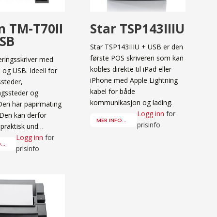
n TM-T70II
Star TSP143IIIU
SB
Star TSP143IIIU + USB er den
første POS skriveren som kan
eringsskriver med
kobles direkte til iPad eller
 og USB. Ideell for
iPhone med Apple Lightning
ssteder,
kabel for både
ngssteder og
kommunikasjon og lading.
 Den har papirmating
Logg inn
for
. Den kan derfor
MER INFO...
prisinfo
 praktisk und…
Logg inn
for
..
prisinfo