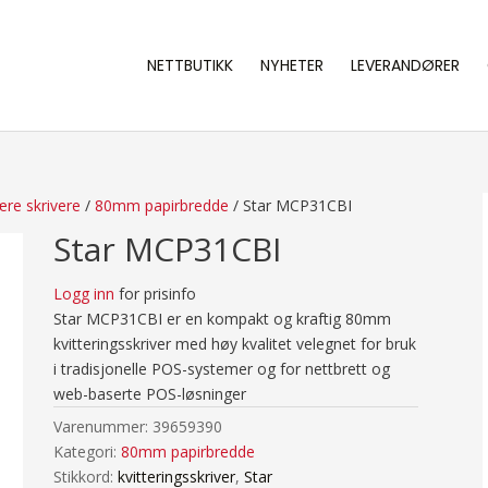
NETTBUTIKK
NYHETER
LEVERANDØRER
re skrivere
/
80mm papirbredde
/ Star MCP31CBI
Star MCP31CBI
Logg inn
for prisinfo
Star MCP31CBI er en kompakt og kraftig 80mm
kvitteringsskriver med høy kvalitet velegnet for bruk
i tradisjonelle POS-systemer og for nettbrett og
web-baserte POS-løsninger
Varenummer:
39659390
Kategori:
80mm papirbredde
Stikkord:
kvitteringsskriver
,
Star